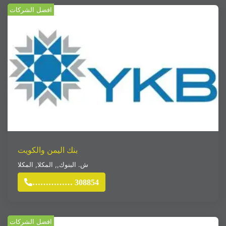
افضل الشركات
بنك اليمن والكويت
ش. البنوك,
,
المكلا
,
المكلا
…………… 308854
افضل الشركات