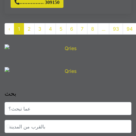
…………… 309150
‹
1
2
3
4
5
6
7
8
...
93
94
بحث