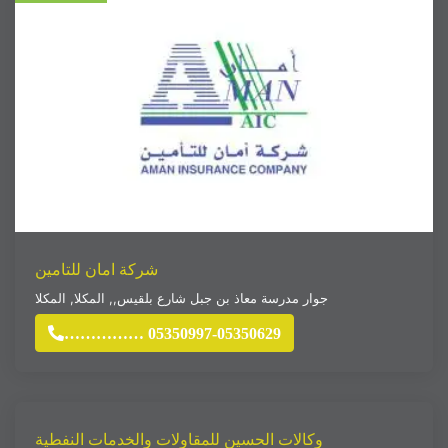
شركة امان للتامين
جوار مدرسة معاذ بن جبل شارع بلقيس,
,
المكلا
,
المكلا
…………… 05350997-05350629
وكالات الحسين للمقاولات والخدمات النفطية