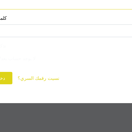
كلم
تذك
لا يوجد حساب بعد
نسيت رقمك السري؟
دخ