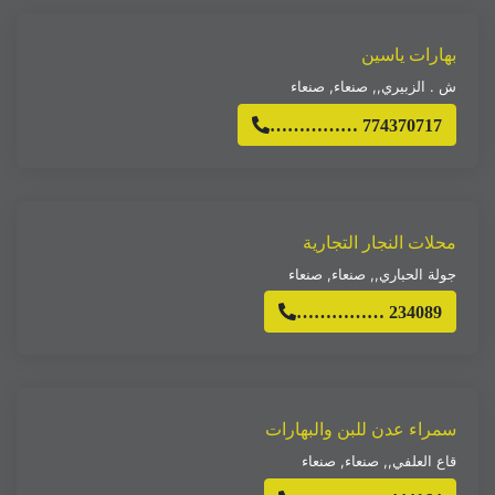
بهارات ياسين
ش . الزبيري,
,
صنعاء
,
صنعاء
…………… 774370717
محلات النجار التجارية
جولة الحباري,
,
صنعاء
,
صنعاء
…………… 234089
سمراء عدن للبن والبهارات
قاع العلفي,
,
صنعاء
,
صنعاء