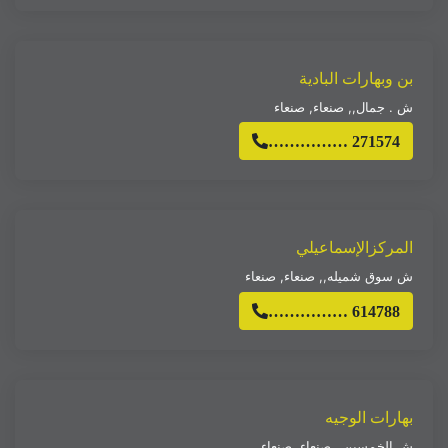
بن وبهارات البادية
ش . جمال,
,
صنعاء
,
صنعاء
…………… 271574
المركزالإسماعيلي
ش سوق شميله,
,
صنعاء
,
صنعاء
…………… 614788
بهارات الوجيه
ش الخمسين,
,
صنعاء
,
صنعاء