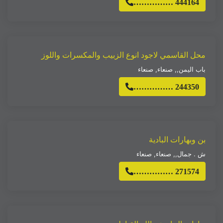
…………… 444164
محل القاسمي لاجود انوع الزبيب والمكسرات واللوز
باب اليمن,
,
صنعاء
,
صنعاء
…………… 244350
بن وبهارات البادية
ش . جمال,
,
صنعاء
,
صنعاء
…………… 271574