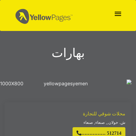
بهارات
1000X800
محلات شوقي للتجارة
ش. خولان,
,
صنعاء
,
صنعاء
…………… 512714