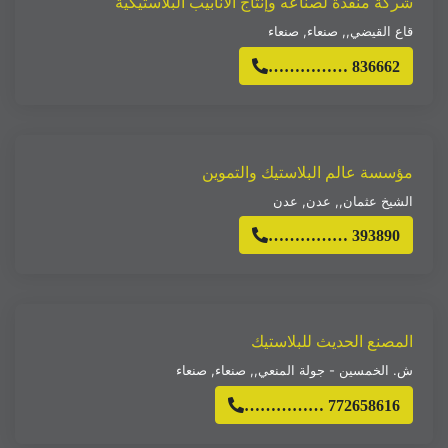
شركة منقذة لصناعه وإنتاج الأنابيب البلاستيكية
قاع القيضي,
,
صنعاء
,
صنعاء
…………… 836662
مؤسسة عالم البلاستيك والتموين
الشيخ عثمان,
,
عدن
,
عدن
…………… 393890
المصنع الحديث للبلاستيك
ش. الخمسين - جولة المنعي,
,
صنعاء
,
صنعاء
…………… 772658616