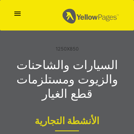
1250X850
السيارات والشاحنات
والزيوت ومستلزمات
قطع الغيار
الأنشطة التجارية