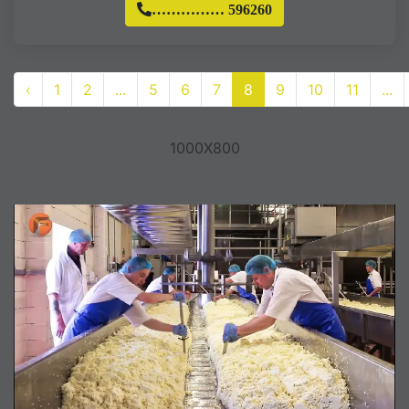
…………… 596260
‹
1
2
...
5
6
7
8
9
10
11
...
1000X800