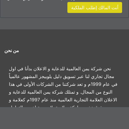
أنت المالك إطلب الملكية
من نحن
نحن شركة يمن العالمية للدعاية و الاعلان بدأنا في اول
مجال تجاري لنا عبر تسويق دليل يلوبيجز المشهور عالمياً
في عام 1999م و تعد شركتنا من الشركات الأولى في هذا
النوع من المجال. و تمتلك شركة يمن العالمية للدعاية و
الاعلان العلامة التجارية العالمية منذ عام 1997م كعلامة و
حقوق نشر مملوكة و لايحق لاي جهة اخرى بالتعامل
بمسمياتنا نهائياً كونها خاضعة ايضاً تحت حقوق الملكية
الفكرية باليمن بموجب نصوص اتفاقيات حقوق الويبو