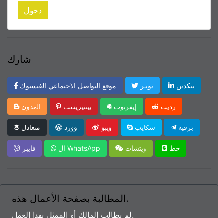
دخول
شارك
ينكدين
تويتر
موقع التواصل الاجتماعي الفيسبوك
رديت
إيفرنوت
بينتيريست
المدون
برقية
سكايب
ويبو
وورد
متعادل
خط
ويتشات
ال WhatsApp
فايبر
المطالبة بصفحة الأعمال هذه.
لم يطالب المالك أو الممثل بهذا العمل.