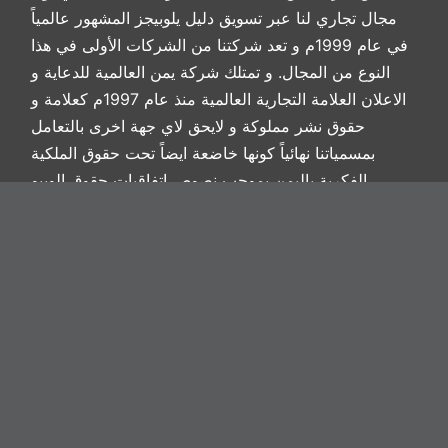
مجال تجاري لنا عبر تسويق دليل يلوبيجز المشهور عالمياً
في عام 1999م و تعد شركتنا من الشركات الأولى في هذا
النوع من المجال. و تمتلك شركة يمن العالمية للدعاية و
الاعلان العلامة التجارية العالمية منذ عام 1997م كعلامة و
حقوق نشر مملوكة و لايحق لاي جهة اخرى بالتعامل
بمسمياتنا نهائياً كونها خاضعة ايضاً تحت حقوق الملكية
الفكرية باليمن بموجب نصوص اتفاقيات حقوق الويبو
الدولية.
روابط مهمة
من نحن
اتصل بنا
شروط الخدمة
سياسة الخصوصية