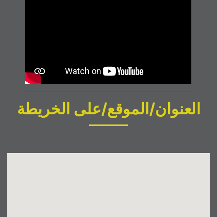
العنوان/الموقع/على الخريطة